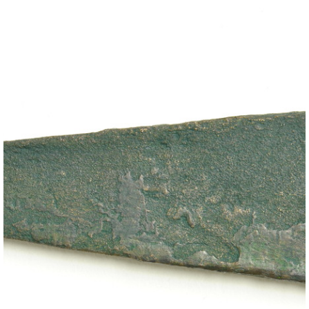
Exposicions
Activitats
Col·lecció
Catàleg
Sales del Museu
Prehistòria
Cultura ibèrica
Món romà i visigots
Història dels diners
Educació