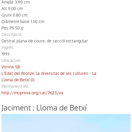
Ample 3.90 cm
Biblioteca
Alt 9.00 cm
Gruix 0.80 cm
Excavacions
Diàmetre base 1.50 cm
Pes 115.50 g
Jaciments
descripció:
Destral plana de coure, de secció rectangular.
Restauració
ingrés:
1993
ubicacion
:
Vitrina 58
L'Edat del Bronze: la diversitat de les cultures - La
Lloma de Betxí (I)
Permanent IRI
:
http://mupreva.org/cat/7623/va
Jaciment : Lloma de Betxí