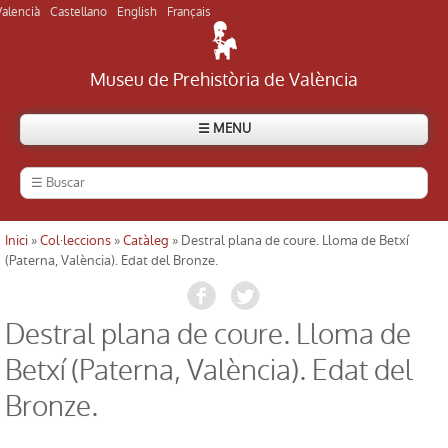
Valencià
Castellano
English
Français
Museu de Prehistòria de València
☰ MENU
El Museu
Història del museu
Inici
»
Col·leccions
»
Catàleg
» Destral plana de coure. Lloma de Betxí
Usted está aquí
(Paterna, València). Edat del Bronze.
Visitar el museu
Destral plana de coure. Lloma de
Visitar els jaciments
Betxí (Paterna, València). Edat del
Directori
Bronze.
Actualitat