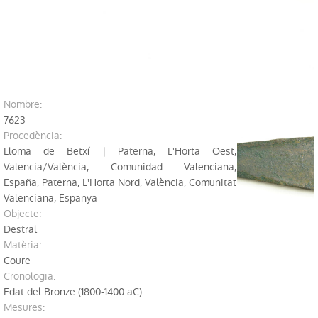
Perfils de públic
Explora fora del Museu
Investigació
nombre:
Publicacions
7623
procedència:
Sèrie Trabajos Varios
Lloma de Betxí | Paterna, L'Horta Oest,
Valencia/València, Comunidad Valenciana,
Revista APL
España, Paterna, L'Horta Nord, València, Comunitat
Valenciana, Espanya
Labor del SIP
Objecte:
Destral
Catàlegs
Matèria:
Altres publicacions
Coure
cronologia:
Educació
Edat del Bronze (1800-1400 aC)
mesures: