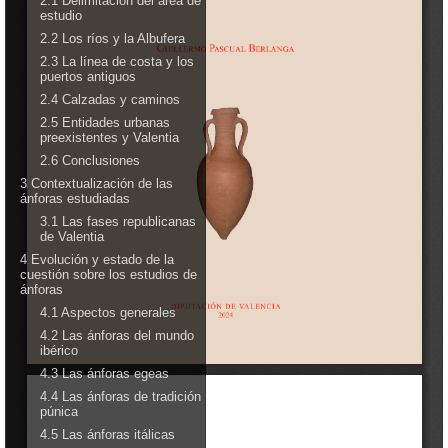
Perfiles de público
Explora fuera del Museo
Investigación
Publicaciones
Serie Trabajos Varios
Revista APL
Labor del SIP
Catálogos
Otras publicaciones
Educación