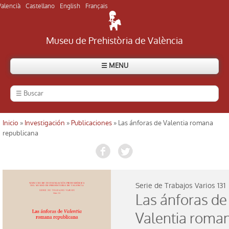
Valencià
Castellano
English
Français
Museu de Prehistòria de València
☰ MENU
El Museo
Historia del Museo
Inicio
»
Investigación
»
Publicaciones
» Las ánforas de Valentia romana
Usted está aquí
republicana
Visitar el Museo
Visitar yacimientos
Serie de Trabajos Varios
131
Las ánforas de
Directorio
Valentia roma
Actualidad