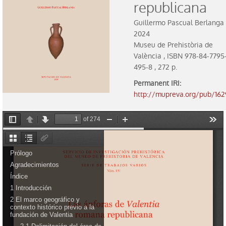
republicana
Exposiciones
Guillermo Pascual Berlanga
2024
Actividades
Museu de Prehistòria de
València ,
ISBN
978-84-7795
Colección
495-8 , 272 p.
Catálogo
Permanent IRI
:
http://mupreva.org/pub/162
Salas del Museo
Prehistoria
Cultura ibérica
Mundo romano y visigodos
Historia del dinero
Educación