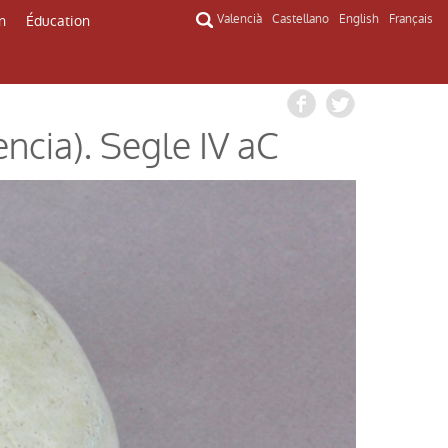
n
Éducation
Valencià
Castellano
English
Français
ència). Segle IV aC