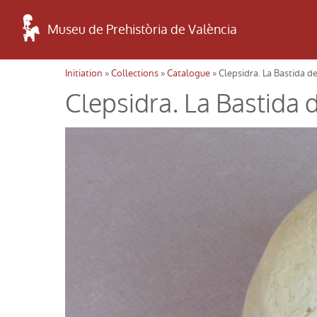
Museu de Prehistòria de València
Initiation
»
Collections
»
Catalogue
» Clepsidra. La Bastida de
Usted está aquí
Clepsidra. La Bastida d