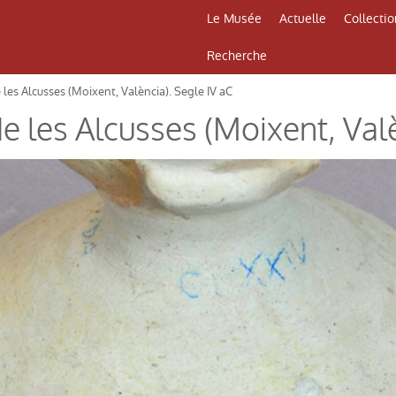
Le Musée
Actuelle
Collectio
Recherche
 les Alcusses (Moixent, València). Segle IV aC
e les Alcusses (Moixent, Val