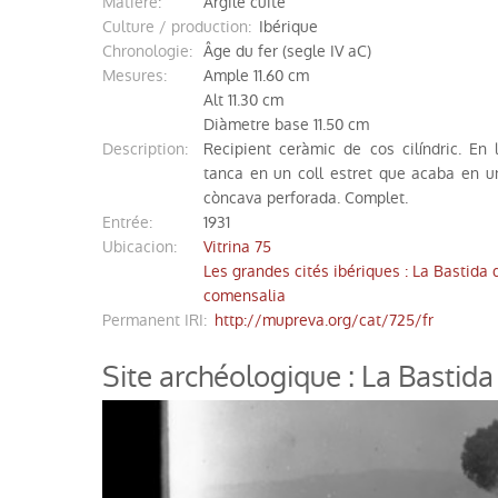
matière:
Argile cuite
Culture / production:
Ibérique
chronologie:
Âge du fer (segle IV aC)
mesures:
Ample 11.60 cm
Alt 11.30 cm
Diàmetre base 11.50 cm
description:
Recipient ceràmic de cos cilíndric. En l
tanca en un coll estret que acaba en u
còncava perforada. Complet.
entrée:
1931
ubicacion
:
Vitrina 75
Les grandes cités ibériques : La Bastida 
comensalia
Permanent IRI
:
http://mupreva.org/cat/725/fr
Site archéologique : La Bastid