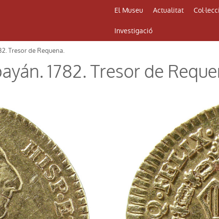
El Museu
Actualitat
Col·lecc
Investigació
1782. Tresor de Requena.
opayán. 1782. Tresor de Reque