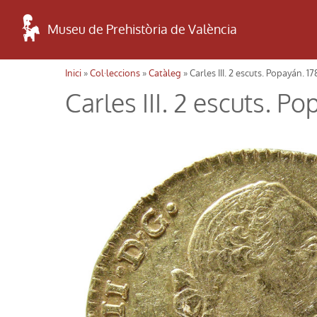
Museu de Prehistòria de València
Inici
»
Col·leccions
»
Catàleg
» Carles III. 2 escuts. Popayán. 
Usted está aquí
Carles III. 2 escuts. P