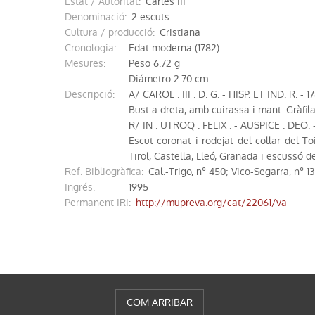
Estat / Autoritat:
Carles III
denominació:
2 escuts
Cultura / producció:
Cristiana
cronologia:
Edat moderna (1782)
mesures:
Peso 6.72 g
Diámetro 2.70 cm
descripció:
A/ CAROL . III . D. G. - HISP. ET IND. R. - 1
Bust a dreta, amb cuirassa i mant. Gràfil
R/ IN . UTROQ . FELIX . - AUSPICE . DEO. -
Escut coronat i rodejat del collar del T
Tirol, Castella, Lleó, Granada i escussó d
Ref. Bibliogràfica:
Cal.-Trigo, nº 450; Vico-Segarra, nº 13
ingrés:
1995
Permanent IRI
:
http://mupreva.org/cat/22061/va
COM ARRIBAR