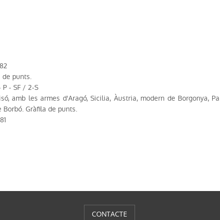
782
a de punts.
 P - SF / 2-S
oisó, amb les armes d'Aragó, Sicilia, Àustria, modern de Borgonya, P
e Borbó. Gràfila de punts.
81
CONTACTE