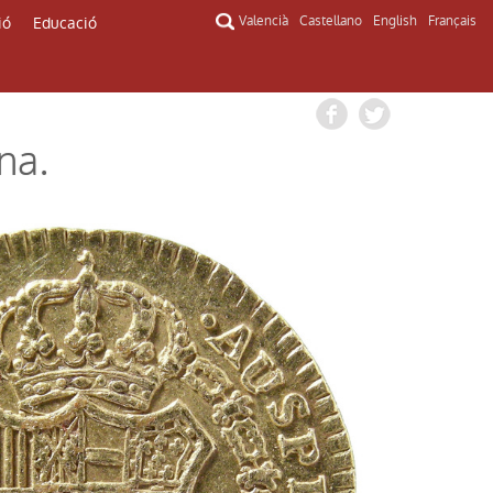
ió
Educació
Valencià
Castellano
English
Français
na.