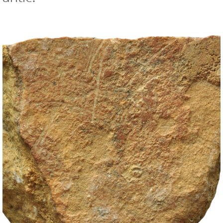
Exposicions
Activitats
Col·lecció
Catàleg
Sales del Museu
Prehistòria
Cultura ibèrica
Món romà i visigots
Història dels diners
Educació