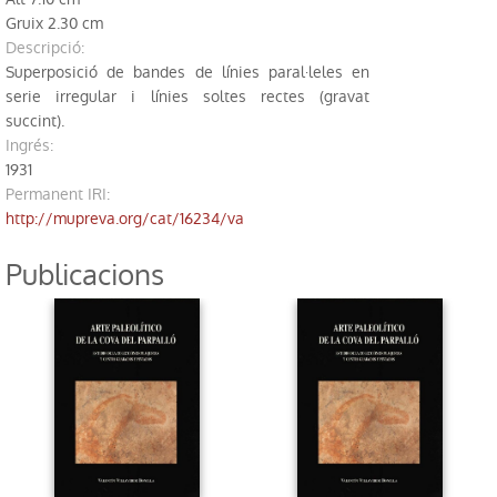
Biblioteca
Gruix 2.30 cm
descripció:
Superposició de bandes de línies paral·leles en
Excavacions
serie irregular i línies soltes rectes (gravat
succint).
Jaciments
ingrés:
1931
Restauració
Permanent IRI
:
http://mupreva.org/cat/16234/va
Publicacions