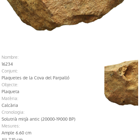
Perfils de públic
Explora fora del Museu
Investigació
Publicacions
nombre:
Sèrie Trabajos Varios
16234
conjunt:
Revista APL
Plaquetes de la Cova del Parpalló
Objecte:
Labor del SIP
Plaqueta
Matèria:
Catàlegs
Calcària
cronologia:
Altres publicacions
Solutrià mitjà antic (20000-19000 BP)
mesures:
Educació
Ample 6.60 cm
Alt 7.10 cm