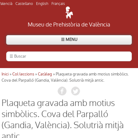
Valencià
Castellano
English
Français
Museu de Prehistòria de València
☰ MENU
El Museu
Història del museu
Inici
»
Col·leccions
»
Catàleg
» Plaqueta gravada amb motius simbòlics.
Usted está aquí
Cova del Parpalló (Gandia, València). Solutrià mitjà antic.
Visitar el museu
Plaqueta gravada amb motius
Visitar els jaciments
simbòlics. Cova del Parpalló
Directori
(Gandia, València). Solutrià mitjà
antic.
Actualitat