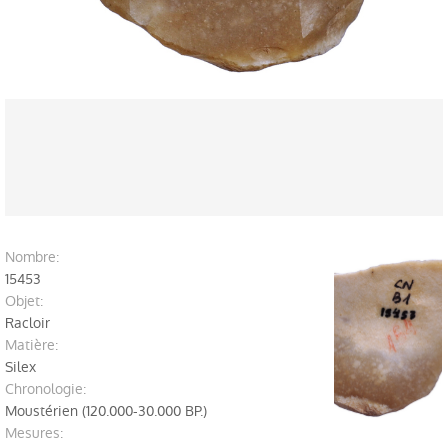
Profils du public
Explorez devant le Musée
Recherche
Publications
Serie Trabajos Varios
Journal APL
nombre:
15453
Labor del SIP
objet:
Racloir
Catalogues
matière:
Autres publications
Silex
chronologie:
Education
Moustérien (120.000-30.000 BP.)
mesures: