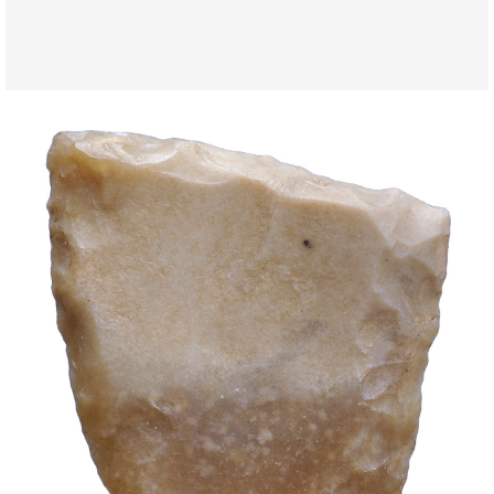
Expositions
Activités
Collection
Catalogue
Salles du Musée
Préhistoire
Culture ibérique
Monde Romain et Wisigoths
Histoire d l'argent
Éducation