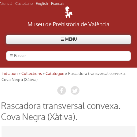
Valencià
Castellano
English
Français
Museu de Prehistòria de València
☰ MENU
Le Musée
La histoire du Musée
Initiation
»
Collections
»
Catalogue
» Rascadora transversal convexa.
Usted está aquí
Cova Negra (Xàtiva).
Le visite du Musée
Visiter des sites archéologiques
Rascadora transversal convexa.
Cova Negra (Xàtiva).
Répertoire
Actuelle