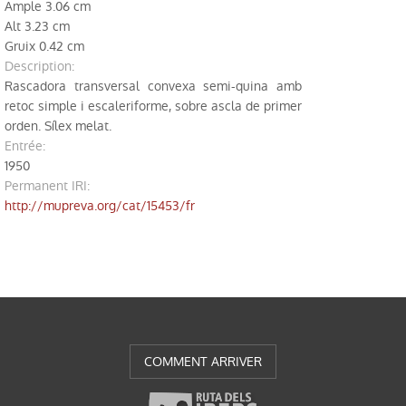
Ample 3.06 cm
Bibliotèque
Alt 3.23 cm
Gruix 0.42 cm
Excavations
description:
Rascadora transversal convexa semi-quina amb
Sites archéologiques
retoc simple i escaleriforme, sobre ascla de primer
orden. Sílex melat.
Restauration
entrée:
1950
Permanent IRI
:
http://mupreva.org/cat/15453/fr
COMMENT ARRIVER