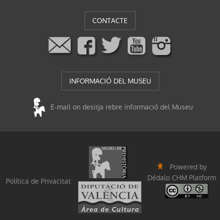
CONTACTE
INFORMACIÓ DEL MUSEU
E-mail on desitja rebre informació del Museu
Powered by
Dédalo CHM Platform
Política de Privacitat