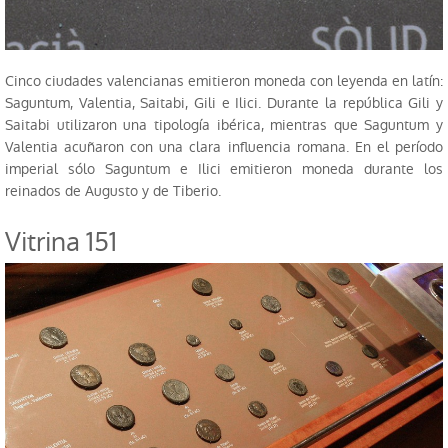
Perfiles de público
Explora fuera del Museo
Cinco ciudades valencianas emitieron moneda con leyenda en latín:
Saguntum, Valentia, Saitabi, Gili e Ilici. Durante la república Gili y
Investigación
Saitabi utilizaron una tipología ibérica, mientras que Saguntum y
Valentia acuñaron con una clara influencia romana. En el período
Publicaciones
imperial sólo Saguntum e Ilici emitieron moneda durante los
reinados de Augusto y de Tiberio.
Serie Trabajos Varios
Vitrina 151
Revista APL
Labor del SIP
Catálogos
Otras publicaciones
Educación