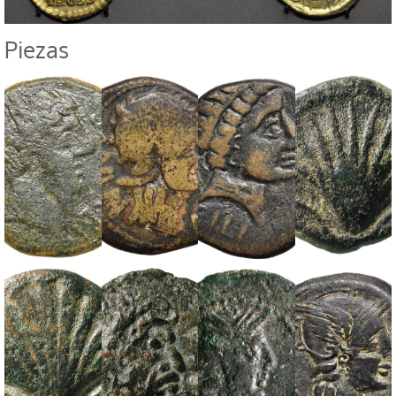
Vitrina 151
piezas
Saitabi. Unidad.
Arse-Saguntum.
Kili. Unidad. Siglo
Arse-Saguntum.
Siglo I a.C.
As. 130-72 a.C.
I a.C.
Cuarto. 72-30 a.C.