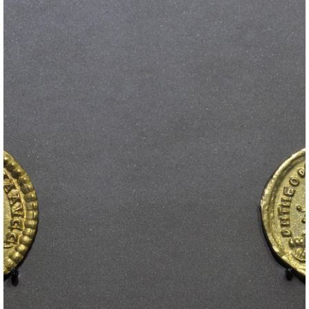
Exposiciones
Actividades
Colección
Catálogo
Salas del Museo
Prehistoria
Cultura ibérica
Mundo romano y visigodos
Historia del dinero
Educación