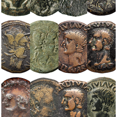
Arse-Saguntum.
Arse-Saguntum.
Valentia.
Valentia. As. 120-
Cuarto. 72-30 a.C.
As. Siglo I a.C.
Quadrans. 120-80
80 a.C.
a.C.
Arse-Saguntum.
Valentia. As. La
Tiberio. As. Ilici. 14-
Tiberio. Semis.
As. 133-72 a.C.
Carència (Turís,
37 d.C.
Ilici. 14-37 d.C.
Valencia).
Después del 138
a.C.