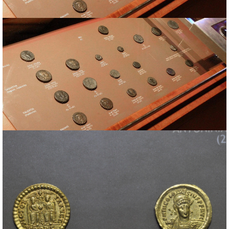
Biblioteca
Vitrina 151
Excavaciones
Yacimientos
Restauración
Vitrina 151