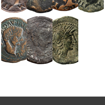
Tiberio. As. Ilici.
Augusto. Semis.
Tiberio. Semis.
Tiberio. Ilici.
14-.37 d.C.
Ilici. 27 a.C..-14 d.C.
Ilici. 14-37 d.C.
Semis. 14-37 d.C.
Tiberio. As.
Tiberio. As.
Valentia. Semis.
Saguntum. 14-37
Saguntum. 14-37
Ca. 138-75 a.C.
d.C.
d.C. Font de
Mussa (Benifaió,
Valencia).