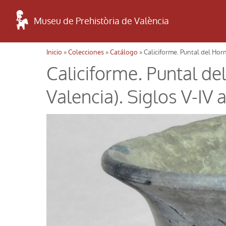
Museu de Prehistòria de València
Inicio
»
Colecciones
»
Catálogo
» Caliciforme. Puntal del Horn
Usted está aquí
Caliciforme. Puntal de
Valencia). Siglos V-IV a