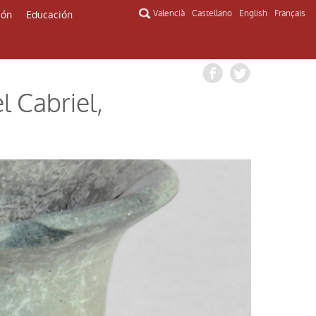
ión
Educación
Valencià
Castellano
English
Français
l Cabriel,