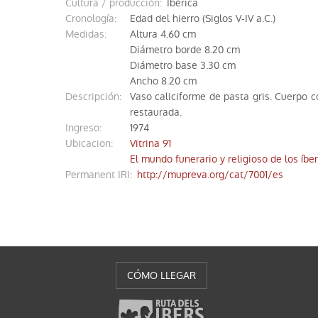
Cultura / producción:
Ibérica
cronología:
Edad del hierro (Siglos V-IV a.C.)
medidas:
Altura 4.60 cm
Diámetro borde 8.20 cm
Diámetro base 3.30 cm
Ancho 8.20 cm
descripción:
Vaso caliciforme de pasta gris. Cuerpo c
restaurada.
ingreso:
1974
ubicacion
:
Vitrina 91
El mundo funerario y religioso de los íber
Permanent IRI
:
http://mupreva.org/cat/7001/es
CÓMO LLEGAR