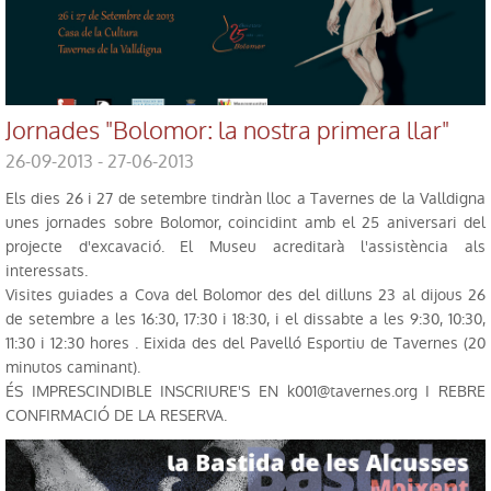
Jornades "Bolomor: la nostra primera llar"
26-09-2013 - 27-06-2013
Els dies 26 i 27 de setembre tindràn lloc a Tavernes de la Valldigna
unes jornades sobre Bolomor, coincidint amb el 25 aniversari del
projecte d'excavació. El Museu acreditarà l'assistència als
interessats.
Visites guiades a Cova del Bolomor des del dilluns 23 al dijous 26
de setembre a les 16:30, 17:30 i 18:30, i el dissabte a les 9:30, 10:30,
11:30 i 12:30 hores . Eixida des del Pavelló Esportiu de Tavernes (20
minutos caminant).
ÉS IMPRESCINDIBLE INSCRIURE'S EN k001@tavernes.org I REBRE
CONFIRMACIÓ DE LA RESERVA.