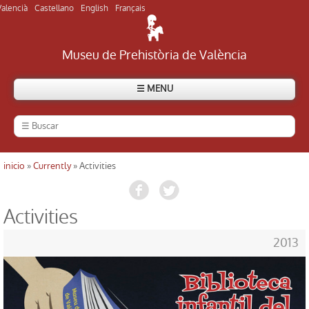
Valencià
Castellano
English
Français
Museu de Prehistòria de València
☰ MENU
inicio
»
Currently
» Activities
Usted está aquí
Activities
2013