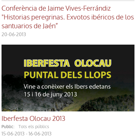
Conferència de Jaime Vives-Ferrándiz
"Historias peregrinas. Exvotos ibéricos de los
santuarios de Jaén”
20-06-2013
Iberfesta Olocau 2013
public:
Tots els públics
15-06-2013 - 16-06-2013