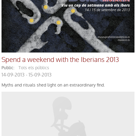
Spend a weekend with the Iberians 2013
public:
Tots els públics
14-09-2013 - 15-09-2013
Myths and rituals shed light on an extraordinary find.