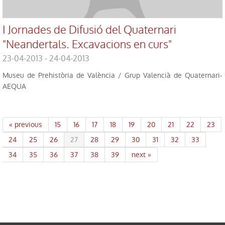
I Jornades de Difusió del Quaternari
"Neandertals. Excavacions en curs"
23-04-2013 - 24-04-2013
Museu de Prehistòria de València / Grup Valencià de Quaternari-
AEQUA
« previous
15
16
17
18
19
20
21
22
23
24
25
26
27
28
29
30
31
32
33
34
35
36
37
38
39
next »