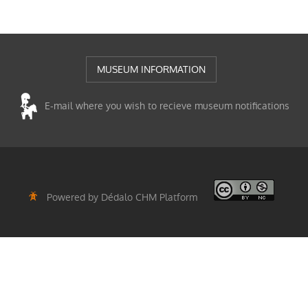
MUSEUM INFORMATION
E-mail where you wish to recieve museum notifications
Powered by Dédalo CHM Platform