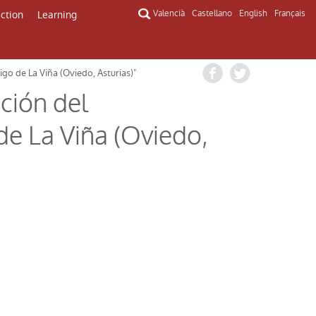
ection
Learning
Valencià
Castellano
English
Français
igo de La Viña (Oviedo, Asturias)"
ción del
 de La Viña (Oviedo,