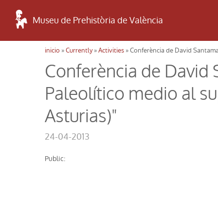
Museu de Prehistòria de València
inicio
»
Currently
»
Activities
» Conferència de David Santamaría
Usted está aquí
Conferència de David S
Paleolítico medio al su
Asturias)"
24-04-2013
public: