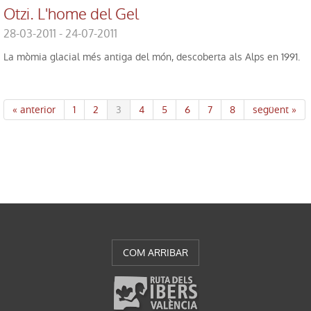
Otzi. L'home del Gel
28-03-2011 - 24-07-2011
La mòmia glacial més antiga del món, descoberta als Alps en 1991.
« anterior
1
2
3
4
5
6
7
8
següent »
COM ARRIBAR