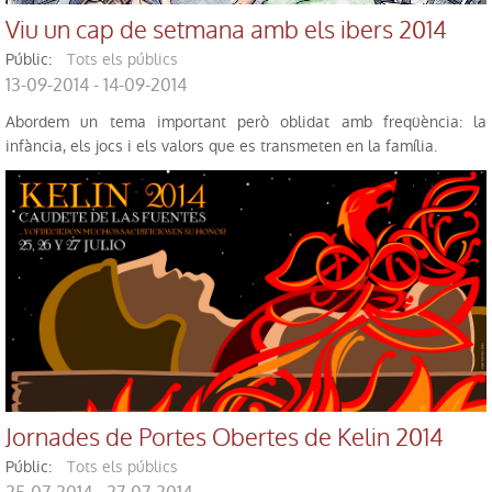
Viu un cap de setmana amb els ibers 2014
públic:
Tots els públics
13-09-2014 - 14-09-2014
Abordem un tema important però oblidat amb freqüència: la
infància, els jocs i els valors que es transmeten en la família.
Jornades de Portes Obertes de Kelin 2014
públic:
Tots els públics