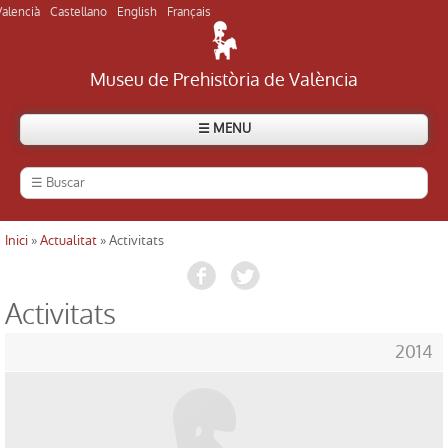
Valencià
Castellano
English
Français
Museu de Prehistòria de València
☰ MENU
Inici
»
Actualitat
» Activitats
Usted está aquí
Activitats
2014