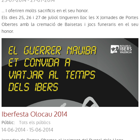
25-07-2014 - 27-07-2014
... I oferiren molts sacrificis en el seu honor.
Els dies 25, 26 i 27 de juliol tingueren lloc les X Jornades de Portes
Obertes amb la cremació de Baisetas i jocs funeraris en el seu
honor.
Iberfesta Olocau 2014
públic:
Tots els públics
14-06-2014 - 15-06-2014