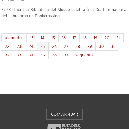
El 23 d'abril la Biblioteca del Museu celebrarà el Dia Internacional
del Llibre amb un Bookcrossing.
« anterior
13
14
15
16
17
18
19
20
21
22
23
24
25
26
27
28
29
30
31
32
33
34
35
36
37
següent »
COM ARRIBAR